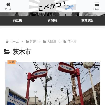
ホーム
メニュー
商店街
再開発
商業施設
ホーム
近畿
大阪府
茨木市
茨木市
近畿