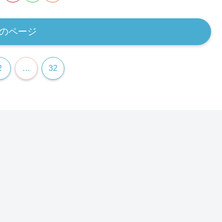
のページ
2
…
32