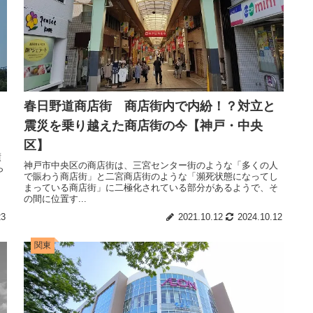
春日野道商店街 商店街内で内紛！？対立と
震災を乗り越えた商店街の今【神戸・中央
区】
績
神戸市中央区の商店街は、三宮センター街のような「多くの人
ら
で賑わう商店街」と二宮商店街のような「瀕死状態になってし
まっている商店街」に二極化されている部分があるようで、そ
の間に位置す...
23
2021.10.12
2024.10.12
関東