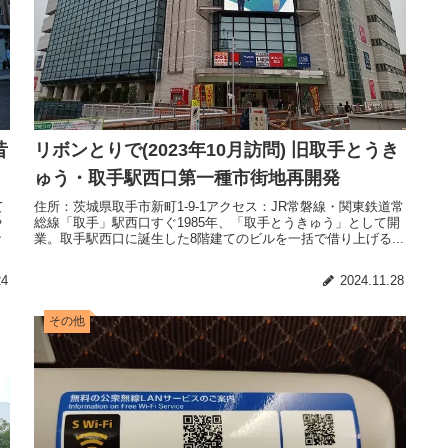
昔
リボンとりで(2023年10月訪問) 旧取手とうき
ゅう・取手駅西口第一種市街地再開発
て
住所：茨城県取手市新町1-9-1アクセス：JR常磐線・関東鉄道常
や
総線「取手」駅西口すぐ1985年、「取手とうきゅう」として開
な
業。取手駅西口に誕生した8階建てのビルを一括で借り上げる...
24
2024.11.28
その他