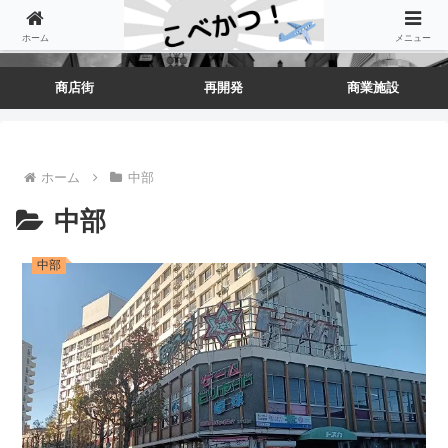
ホーム
メニュー
商店街
再開発
商業施設
ホーム
中部
中部
中部