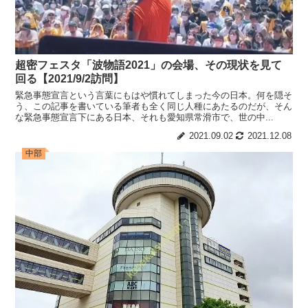
超密フェスタ「波物語2021」の会場、その現状を見て
回る【2021/9/2訪問】
緊急事態宣言という言葉にもはや慣れてしまった今の日本。何を隠そ
う、この記事を書いている筆者も全く同じ人種にあたるのだが、そん
な緊急事態宣言下にある日本、それも愛知県常滑市で、世の中...
2021.09.02
2021.12.08
中部