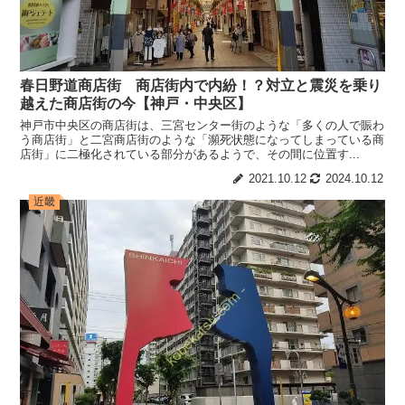
春日野道商店街 商店街内で内紛！？対立と震災を乗り
越えた商店街の今【神戸・中央区】
神戸市中央区の商店街は、三宮センター街のような「多くの人で賑わ
う商店街」と二宮商店街のような「瀕死状態になってしまっている商
店街」に二極化されている部分があるようで、その間に位置す...
2021.10.12
2024.10.12
近畿