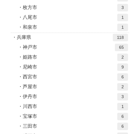
枚方市
3
八尾市
1
和泉市
1
兵庫県
118
神戸市
65
姫路市
2
尼崎市
9
西宮市
6
芦屋市
2
伊丹市
3
川西市
1
宝塚市
6
三田市
6