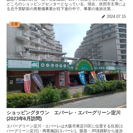
どころのショッピングセンターとなっている。現在、吹田市主導によ
る北千里駅前の再整備事業が目下進行中で、事業の進捗次第...
2024.07.15
近畿
ショッピングタウン エバーレ・エバーグリーン淀川
(2023年6月訪問)
エバーグリーン淀川・エバーレは大阪市東淀川区に位置する住居(エ
バーグリーン淀川)・商業施設(エバーレ)。阪急・JR淡路駅から徒歩