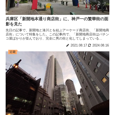
兵庫区「新開地本通り商店街」に、神戸一の繁華街の面
影を見た
先日の記事で、新開地と湊川とを結ぶアーケード商店街、「新開地商
店街」について特集をした。この記事内で、「新開地商店街はパチン
コ屋ばかりが並んでおり、完全に男の街と化してしまっている...
2021.08.17
2024.08.16
近畿