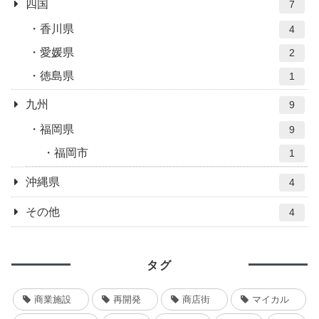
四国
7
香川県
4
愛媛県
2
徳島県
1
九州
9
福岡県
9
福岡市
1
沖縄県
4
その他
4
タグ
商業施設
再開発
商店街
マイカル