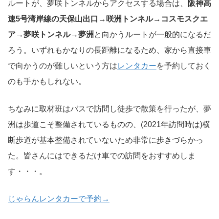
ルートが、夢咲トンネルからアクセスする場合は、
阪神高
速5号湾岸線の天保山出口→咲洲トンネル→コスモスクエ
ア→夢咲トンネル→夢洲
と向かうルートが一般的になるだ
ろう。いずれもかなりの長距離になるため、家から直接車
で向かうのが難しいという方は
レンタカー
を予約しておく
のも手かもしれない。
ちなみに取材班はバスで訪問し徒歩で散策を行ったが、夢
洲は歩道こそ整備されているものの、(2021年訪問時は)横
断歩道が基本整備されていないため非常に歩きづらかっ
た。皆さんにはできるだけ車での訪問をおすすめしま
す・・・。
じゃらんレンタカーで予約→