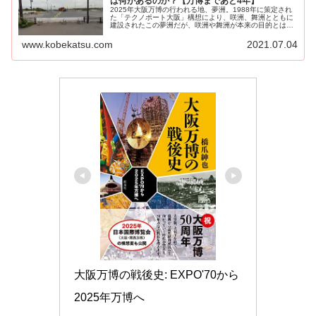
は何があるのか？【万博まであと4年】
2025年大阪万博の行われる地、夢洲。1988年に策定され
た「テクノポート大阪」構想により、咲洲、舞洲とともに
建設されたこの夢洲だが、咲洲や舞洲が本来の目的とは違
う形であるとはいえ...
www.kobekatsu.com
2021.07.04
大阪万博の戦後史: EXPO'70から
2025年万博へ