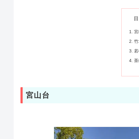
目
宮
竹
若
茶
宮山台