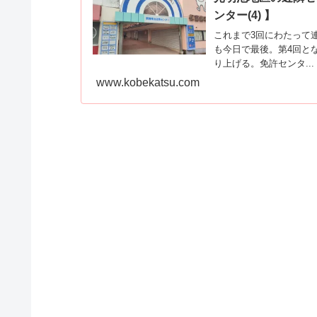
ンター(4) 】
これまで3回にわたって
も今日で最後。第4回と
り上げる。免許センタ...
www.kobekatsu.com