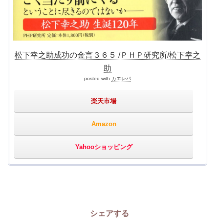
松下幸之助成功の金言３６５ /ＰＨＰ研究所/松下幸之
助
posted with
カエレバ
楽天市場
Amazon
Yahooショッピング
シェアする