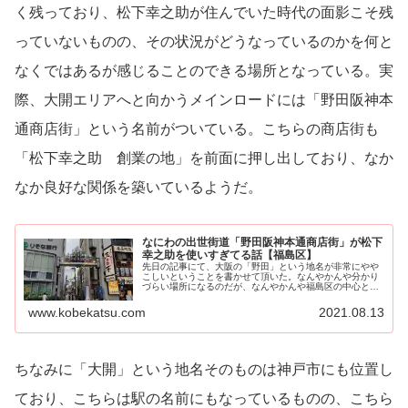
く残っており、松下幸之助が住んでいた時代の面影こそ残
っていないものの、その状況がどうなっているのかを何と
なくではあるが感じることのできる場所となっている。実
際、大開エリアへと向かうメインロードには「野田阪神本
通商店街」という名前がついている。こちらの商店街も
「松下幸之助 創業の地」を前面に押し出しており、なか
なか良好な関係を築いているようだ。
なにわの出世街道「野田阪神本通商店街」が松下
幸之助を使いすぎてる話【福島区】
先日の記事にて、大阪の「野田」という地名が非常にやや
こしいということを書かせて頂いた。なんやかんや分かり
づらい場所になるのだが、なんやかんや福島区の中心とし
て大阪市内でもそれなりの...
www.kobekatsu.com
2021.08.13
ちなみに「大開」という地名そのものは神戸市にも位置し
ており、こちらは駅の名前にもなっているものの、こちら