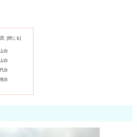
次
山台
山台
代台
池台