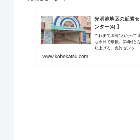
光明池地区の近隣セ
ンター(4) 】
これまで3回にわたって
も今日で最後。第4回と
り上げる。免許センタ...
www.kobekatsu.com