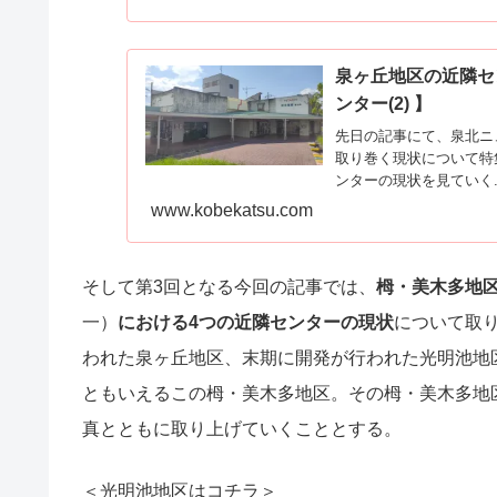
泉ヶ丘地区の近隣セ
ンター(2) 】
先日の記事にて、泉北ニ
取り巻く現状について特
ンターの現状を見ていく..
www.kobekatsu.com
そして第3回となる今回の記事では、
栂・美木多地
一）
における4つの近隣センターの現状
について取
われた泉ヶ丘地区、末期に開発が行われた光明池地
ともいえるこの栂・美木多地区。その栂・美木多地
真とともに取り上げていくこととする。
＜光明池地区はコチラ＞