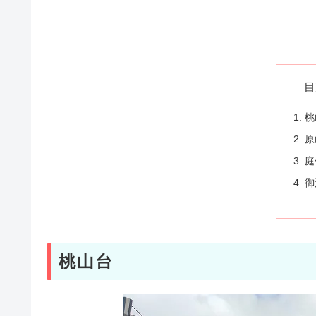
目
桃
原
庭
御
桃山台