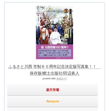
ふるさと川西 市制６０周年記念決定版写真集！！
保存版/郷土出版社/田辺眞人
posted with
カエレバ
楽天市場
Amazon