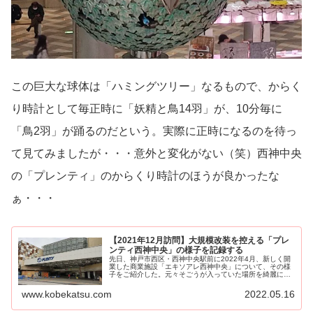
この巨大な球体は「ハミングツリー」なるもので、からく
り時計として毎正時に「妖精と鳥14羽」が、10分毎に
「鳥2羽」が踊るのだという。実際に正時になるのを待っ
て見てみましたが・・・意外と変化がない（笑）西神中央
の「プレンティ」のからくり時計のほうが良かったな
ぁ・・・
【2021年12月訪問】大規模改装を控える「プレ
ンティ西神中央」の様子を記録する
先日、神戸市西区・西神中央駅前に2022年4月、新しく開
業した商業施設「エキソアレ西神中央」について、その様
子をご紹介した。元々そごうが入っていた場所を綺麗にリ
ノベーションしたとい...
www.kobekatsu.com
2022.05.16