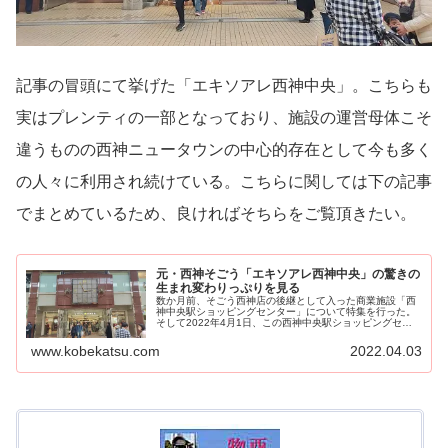
記事の冒頭にて挙げた「エキソアレ西神中央」。こちらも
実はプレンティの一部となっており、施設の運営母体こそ
違うものの西神ニュータウンの中心的存在として今も多く
の人々に利用され続けている。こちらに関しては下の記事
でまとめているため、良ければそちらをご覧頂きたい。
元・西神そごう「エキソアレ西神中央」の驚きの
生まれ変わりっぷりを見る
数か月前、そごう西神店の後継として入った商業施設「西
神中央駅ショッピングセンター」について特集を行った。
そして2022年4月1日、この西神中央駅ショッピングセン
ターが新たに「エキソ...
www.kobekatsu.com
2022.04.03