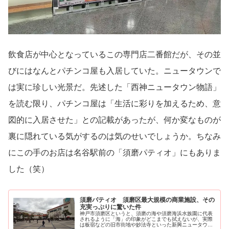
飲食店が中心となっているこの専門店二番館だが、その並
びにはなんとパチンコ屋も入居していた。ニュータウンで
は実に珍しい光景だ。先述した「西神ニュータウン物語」
を読む限り、パチンコ屋は「生活に彩りを加えるため、意
図的に入居させた」との記載があったが、何か変なものが
裏に隠れている気がするのは気のせいでしょうか。ちなみ
にこの手のお店は名谷駅前の「須磨パティオ」にもありま
した（笑）
須磨パティオ 須磨区最大規模の商業施設、その
充実っぷりに驚いた件
神戸市須磨区というと、須磨の海や須磨海浜水族園に代表
されるように「海」の印象がどこまでも拭えないが、実際
は板宿などの旧市街地や妙法寺といった新興ニュータウン