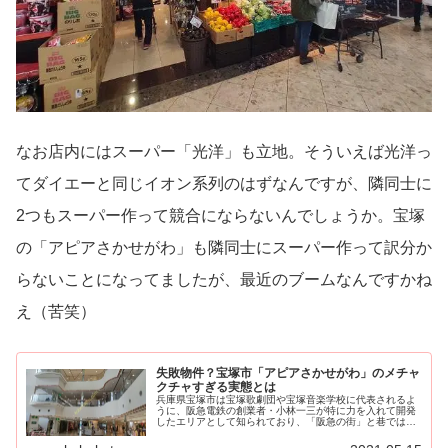
なお店内にはスーパー「光洋」も立地。そういえば光洋っ
てダイエーと同じイオン系列のはずなんですが、隣同士に
2つもスーパー作って競合にならないんでしょうか。宝塚
の「アピアさかせがわ」も隣同士にスーパー作って訳分か
らないことになってましたが、最近のブームなんですかね
え（苦笑）
失敗物件？宝塚市「アピアさかせがわ」のメチャ
クチャすぎる実態とは
兵庫県宝塚市は宝塚歌劇団や宝塚音楽学校に代表されるよ
うに、阪急電鉄の創業者・小林一三が特に力を入れて開発
したエリアとして知られており、「阪急の街」と巷では言
われている。実際は阪急宝...