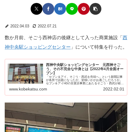
2022.04.03
2022.07.21
数か月前、そごう西神店の後継として入った商業施設「
西
神中央駅ショッピングセンター
」について特集を行った。
西神中央駅ショッピングセンター 元西神そご
う、その不完全な中身とは【2022年4月全面オー
プン】
「セブン＆アイ、そごう・西武を売却へ」という新聞記事
が各所で話題になったが、皆様いかがお過ごしだろうか。
セブン＆アイHDの百貨店事業にあたるそごう・西武が経営
不振に陥っていることは...
www.kobekatsu.com
2022.02.01