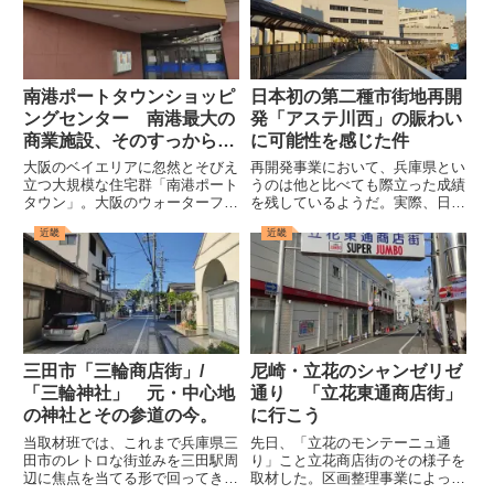
南港ポートタウンショッピ
日本初の第二種市街地再開
ングセンター 南港最大の
発「アステ川西」の賑わい
商業施設、そのすっからか
に可能性を感じた件
んな現状【大阪・住之江
大阪のベイエリアに忽然とそびえ
再開発事業において、兵庫県とい
区】
立つ大規模な住宅群「南港ポート
うのは他と比べても際立った成績
タウン」。大阪のウォーターフロ
を残しているようだ。実際、日本
ント開発の典型的な失敗例として
で初めての市街地再開発事業は兵
近畿
近畿
東京や神戸といった都市とよく比
庫県宝塚市で行われているし(阪
較されるこのポートタウンだが、
急宝塚南口駅前の「サンビオ
近年では夢洲の万博やIRを筆頭に
ラ」)、復興再開発ということで
様々な面で開発が進んでおり、...
良い意味でも悪い意味でも有名に
なっ...
三田市「三輪商店街」/
尼崎・立花のシャンゼリゼ
「三輪神社」 元・中心地
通り 「立花東通商店街」
の神社とその参道の今。
に行こう
当取材班では、これまで兵庫県三
先日、「立花のモンテーニュ通
田市のレトロな街並みを三田駅周
り」こと立花商店街のその様子を
辺に焦点を当てる形で回ってき
取材した。区画整理事業によって