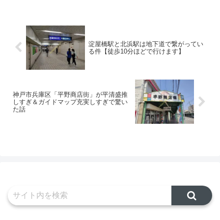
た。ニュータウン住民の多い街で
立花駅前の道路が放射状に整備さ
これほどまでの古い街並みが並ん
れ、その形がパリの街に似ていた
でいるというのも少々奇妙な光景
ことから無理やりパリっぽい名称
ではあるが、それでもその背後に
をそれぞれの商店街につけてしま
ある歴史を考えると「スゴ
った、というなかなか面白い話が
い！！」...
ウ...
淀屋橋駅と北浜駅は地下道で繋がってい
る件【徒歩10分ほどで行けます】
神戸市兵庫区「平野商店街」が平清盛推
しすぎ＆ガイドマップ充実しすぎで驚い
た話