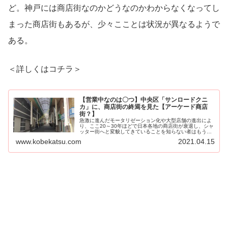
ど。神戸には商店街なのかどうなのかわからなくなってし
まった商店街もあるが、少々こことは状況が異なるようで
ある。
＜詳しくはコチラ＞
【営業中なのは〇つ】中央区「サンロードクニ
カ」に、商店街の終焉を見た【アーケード商店
街？】
急激に進んだモータリゼーション化や大型店舗の進出によ
り、ここ20～30年ほどで日本各地の商店街が衰退し、シャ
ッター街へと変貌してきていることを知らない者はもうい
ないと言っても過言で...
www.kobekatsu.com
2021.04.15