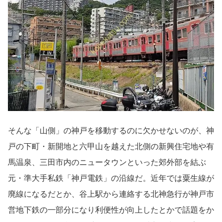
そんな「山側」の神戸を移動するのに欠かせないのが、神
戸の下町・新開地と六甲山を越えた北側の新興住宅地や有
馬温泉、三田市内のニュータウンといった郊外部を結ぶ
元・準大手私鉄「神戸電鉄」の沿線だ。近年では粟生線が
廃線になるだとか、谷上駅から連絡する北神急行が神戸市
営地下鉄の一部分になり利便性が向上したとかで話題をか