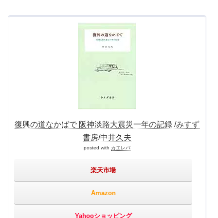
復興の道なかばで 阪神淡路大震災一年の記録 /みすず
書房/中井久夫
posted with
カエレバ
楽天市場
Amazon
Yahooショッピング