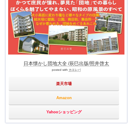
日本懐かし団地大全 /辰巳出版/照井啓太
posted with
カエレバ
楽天市場
Amazon
Yahooショッピング