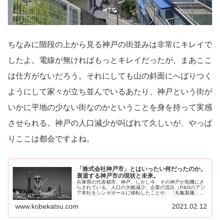
ちなみに階段の上から見る神戸の街並みは非常にキレイで
したよ。電線が無ければもっとキレイだったが、まあここ
は仕方がないだろう。それにしても山の斜面にへばりつく
ようにして家々が立ち並んでいるあたり、神戸という街が
いかに平地の少ない街なのかということを身を持って実感
させられる。神戸の人口減少が叫ばれて久しいが、やっぱ
りここは都会ですよね。
「株式会社神戸市」とはいったい何だったのか。
衰退する神戸市の現状と未来。
兵庫県の代表都市、神戸。しかし今、その神戸が危機にさ
らされている。人口の大幅減少、企業の流出（P&Gのアジ
ア本社をシンガポールに移転したことや、「丸亀製麺」を
経営するトリドールが本...
www.kobekatsu.com
2021.02.12