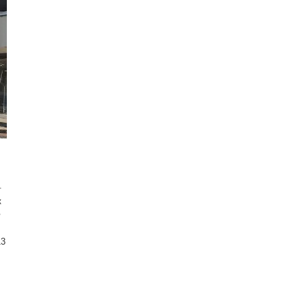
市
称
る
13