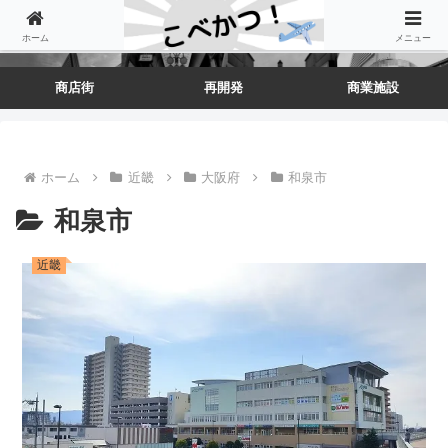
ホーム
メニュー
商店街
再開発
商業施設
ホーム
近畿
大阪府
和泉市
和泉市
近畿