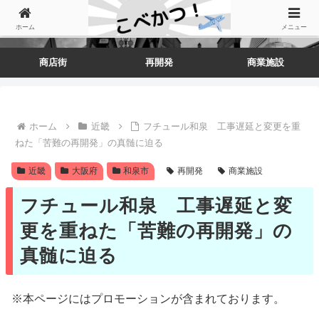
ホーム
メニュー
商店街
再開発
商業施設
ホーム
近畿
フチュール和泉 工事遅延と変更を重
ねた「苦難の再開発」の真髄に迫る
近畿
大阪府
和泉市
再開発
商業施設
フチュール和泉 工事遅延と変
更を重ねた「苦難の再開発」の
真髄に迫る
※本ページにはプロモーションが含まれております。