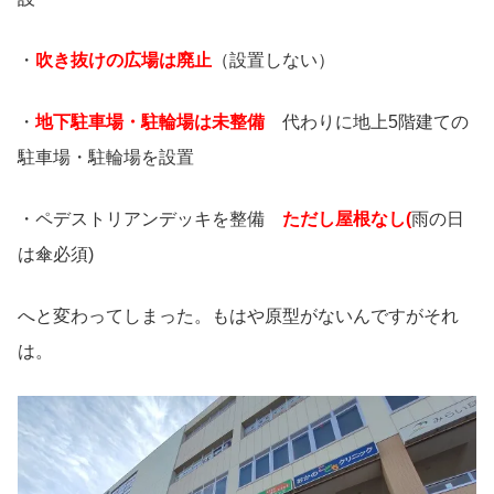
・
吹き抜けの広場は廃止
（設置しない）
・
地下駐車場・駐輪場は未整備
代わりに地上5階建ての
駐車場・駐輪場を設置
・ペデストリアンデッキを整備
ただし屋根なし(
雨の日
は傘必須)
へと変わってしまった。もはや原型がないんですがそれ
は。