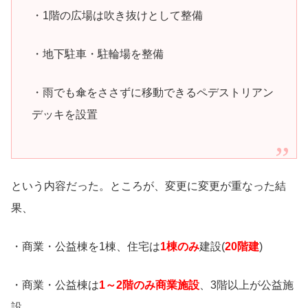
・1階の広場は吹き抜けとして整備
・地下駐車・駐輪場を整備
・雨でも傘をささずに移動できるペデストリアン
デッキを設置
という内容だった。ところが、変更に変更が重なった結
果、
・商業・公益棟を1棟、住宅は
1棟のみ
建設(
20階建
)
・商業・公益棟は
1～2階のみ商業施設
、3階以上が公益施
設