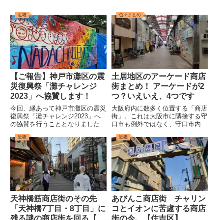
近畿
色々まとめ
【ご報告】神戸市灘区の震
土居地区のアーケード商店
災復興祭「灘チャレンジ
街まとめ！ アーケードが2
2023」へ協賛します！
つ？いえいえ、4つです
今回、縁あって神戸市灘区の震災
大阪府内に数多く位置する「商店
復興祭「灘チャレンジ2023」へ
街」。これは大阪市に隣接する守
の協賛を行うこととなりました。
口市も例外ではなく、守口市内に
今回は、そのご報告と宣伝を兼ね
も数多くのアーケード商店街が位
近畿
近畿
た記事となっております。なお、
置し、現在に至るまでその状況を
先方からは何も依頼されていませ
維持し続けている。今回は、その
んのでお間違いなく（勝手に書い
中でも土居地区にあるアーケード
ています（笑））。※今回の記...
商店街について詳しく見ていく
こ...
天神橋筋商店街のその先
あびんこ商店街 チャリン
「天神橋7丁目・8丁目」に
コとイオンに苦慮する商店
残る謎の商店街を回る【北
街の今。【住吉区】