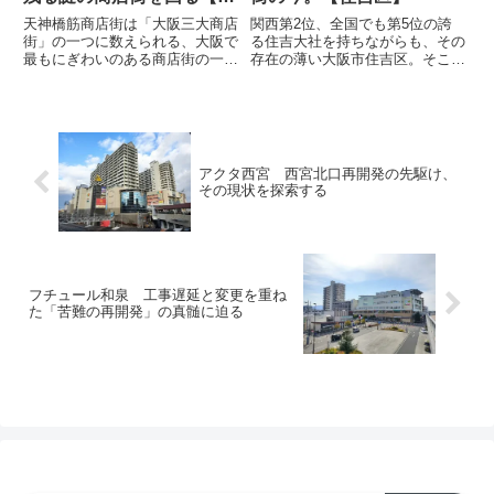
区】
天神橋筋商店街は「大阪三大商店
関西第2位、全国でも第5位の誇
街」の一つに数えられる、大阪で
る住吉大社を持ちながらも、その
最もにぎわいのある商店街の一つ
存在の薄い大阪市住吉区。そこに
としてその名が知られており、天
位置する商店街には、大阪ではま
神橋筋商店街そのものが「日本一
ず見ることのない、あまりに「大
長い」とも言われる超長大なアー
阪らしくない」商店街の意外な姿
ケードを持っていることもあって
が広がっていた・・・。
か、口のうるさいなにわ人の
方々...
アクタ西宮 西宮北口再開発の先駆け、
その現状を探索する
フチュール和泉 工事遅延と変更を重ね
た「苦難の再開発」の真髄に迫る