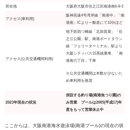
所在地
大阪府大阪市住之江区南港南6-9-3
阪神高速4号湾岸線「南港中」「南
アクセス(車利用)
港南」ICより一般道にて10分ほど
地下鉄四つ橋線「北加賀屋」「住
之江公園」駅、南港ポートタウン
線「フェリーターミナル」駅より
大阪シティバス15系統乗車、「南
アクセス(公共交通機関利用)
港南六丁目」下車
※公共交通機関は本数が少ないた
め車利用を推奨
併設する釣り場(南港魚つり園)の
2023年現在の状況
み営業 プールは2005(平成17)年
度をもって営業休止中
ここからは、大阪南港海水遊泳場(南港プール)の現在の状