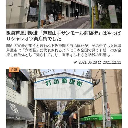
阪急芦屋川駅北「芦屋山手サンモール商店街」はやっぱ
りシャレオツ商店街でした
関西の富豪が集うと言われる阪神間の自治体だが、その中でも兵庫県
芦屋市は「六麓荘」に代表されるように日本全国で見ても髄一のお金
持ち自治体として知られており、近年はふるさと納税の影響も...
2021.06.28
2021.12.11
近畿