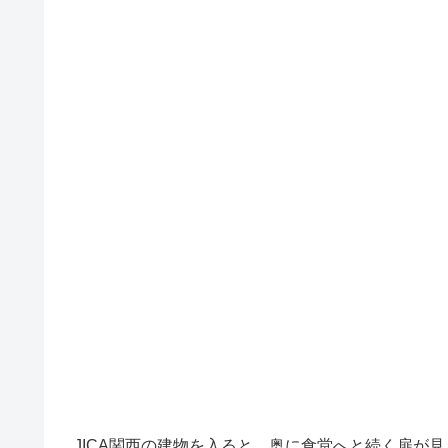
JICA関西の建物を入ると、奥に食堂へと続く扉が