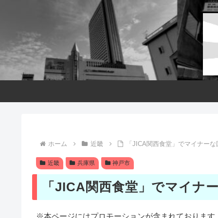
ホーム
近畿
「JICA関西食堂」でマイナー
近畿
兵庫県
神戸市
「JICA関西食堂」でマイナ
※本ページにはプロモーションが含まれております