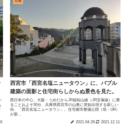
近畿
そ
西宮市「西宮名塩ニュータウン」に、バブル
建築の面影と住宅街らしからぬ景色を見た。
い
西日本の中心、大阪・うめだからJR福知山線（JR宝塚線）に乗
も
ることおよそ30分、兵庫県西宮市の山奥に突如出現する新しい
西
街、「西宮名塩ニュータウン」。住宅都市整備公団（現・UR）
が新...
16
2021.04.29
2021.12.11