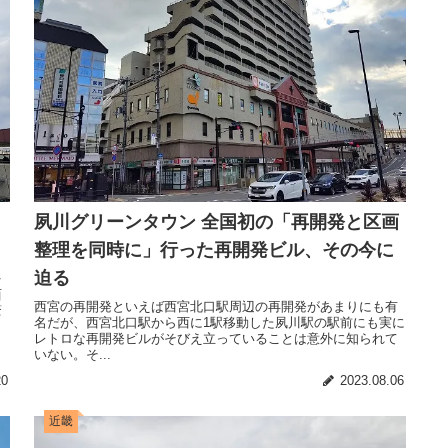
夙川グリーンタウン 全国初の「再開発と区画
整理を同時に」行った再開発ビル、その今に
迫る
を
西
西宮の再開発といえば西宮北口駅周辺の再開発があまりにも有
驚
名だが、西宮北口駅から西に1駅移動した夙川駅の駅前にも実に
レトロな再開発ビルがそびえ立っていることは意外に知られて
いない。そ...
20
2023.08.06
近畿