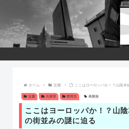
ホーム
近畿
ここはヨーロッパか！？山陰本
近畿
兵庫県
豊岡市
再開発
ここはヨーロッパか！？山陰
の街並みの謎に迫る