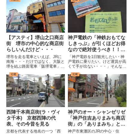
【アスティ】堺山之口商店
神戸電鉄の「神鉄おもてな
街 堺市の中心的な商店街
しきっぷ」が引くほどお得
らしいんだけど・・・
なので絶対使うべき！！ご
飯＋電車乗り放題で1200
堺市を走る電車といえば、JRに
「神戸電鉄を1日観光したい・神
円！
南海・・・だけではなく、大阪と
戸電鉄に乗りたい、けど運賃が高
堺を結ぶ路面電車「阪堺電車」が
くて手が出ない・・・」そんな方
あることは意外に知られていな
に朗報の切符が神戸電鉄から期間
近畿
近畿
い。近年利用者の減少により存続
限定で発売されているのをご存じ
が危ぶまれているこの阪堺電車だ
だろうか。その名も、「神鉄おも
が、近隣にイオンモールが開業し
てなしきっぷ」なる切符である。
たことにより若年層の利用が増
神戸電鉄（一部は神戸市営地下
加、...
鉄...
西陣千本商店街(ラ・ヴィ
神戸のオー・シャンゼリゼ
タ千本) 京都西陣の代
「神戸住吉ありまみち商店
表、その今昔を見る
街」の「ありまみち」とは
何なのか
京都を代表する地名の一つ「西
神戸市東灘区のJRの中心・住