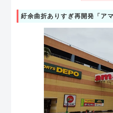
紆余曲折ありすぎ再開発「ア