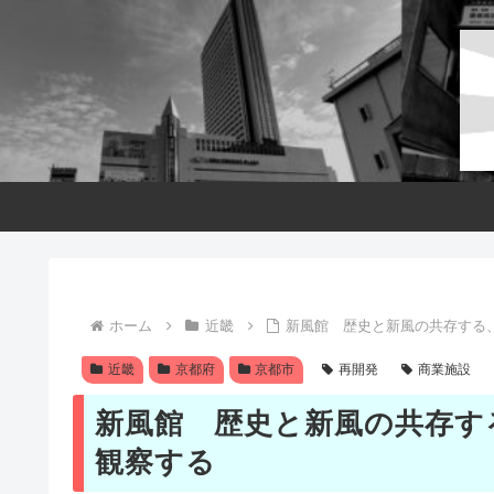
ホーム
近畿
新風館 歴史と新風の共存する
近畿
京都府
京都市
再開発
商業施設
新風館 歴史と新風の共存す
観察する