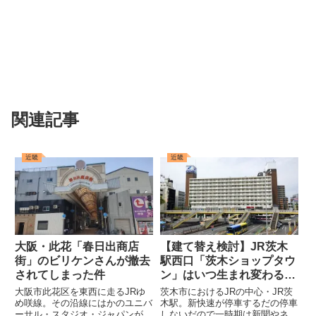
関連記事
近畿
近畿
大阪・此花「春日出商店
【建て替え検討】JR茨木
街」のビリケンさんが撤去
駅西口「茨木ショップタウ
されてしまった件
ン」はいつ生まれ変わるの
か
大阪市此花区を東西に走るJRゆ
茨木市におけるJRの中心・JR茨
め咲線。その沿線にはかのユニバ
木駅。新快速が停車するだの停車
ーサル・スタジオ・ジャパンがあ
しないだので一時期は新聞やネッ