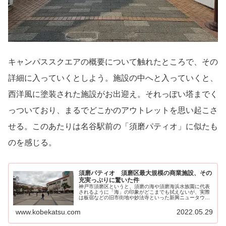
キャンパススクエアの概要について触れたところで、その
詳細に入っていくとしよう。施設の中へと入っていくと、
西洋風に塗装された施設がお出迎え。それっぽい塔までく
っついており、まるでどこかのアウトレットを思い起こさ
せる。このあたりは名谷駅前の「須磨パティオ」に似たも
のを感じる。
須磨パティオ 須磨区最大規模の商業施設、その
充実っぷりに驚いた件
神戸市須磨区というと、須磨の海や須磨海浜水族園に代表
されるように「海」の印象がどこまでも拭えないが、実際
は板宿などの旧市街地や妙法寺といった新興ニュータウン
のエリアも含めて「須磨区...
www.kobekatsu.com
2022.05.29