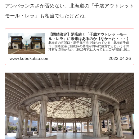
アンバランスさが否めない。北海道の「千歳アウトレット
モール・レラ」も相当でしたけどね。
【閉鎖決定】閉店続く「千歳アウトレットモー
ル・レラ」に未来はあるのか【なかった・・・】
北海道の玄関口・新千歳空港で知られている、北海道千歳
市。国際空港と自衛隊の基地が同時に位置するというその
稀有な環境からか、2010年代に入っても人口が増加し続け
ているという道内では...
www.kobekatsu.com
2022.04.26