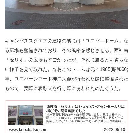
キャンパススクエアの建物の隣には「ユニバ―ドーム」な
る広場も整備されており、その風格を感じさせる。西神南
「セリオ」の広場もすごかったが、それに勝るとも劣らな
い様子を見て取れた。なおこのドームは元々1985(昭和60)
年、ユニバーシアード神戸大会が行われた際に整備された
もので、実際に表彰式を行う際に使われたのだそうだ。
西神南「セリオ」はショッピングセンターより広
場が凄い商業施設でした
神戸市営地下鉄西神・山手線で最も新しい駅は西神中央
駅・・・ではなく、その南側にある西神南駅。路線が全線
開業したのが1987(昭和62)年であるのに対し、西神南駅が
後から新設されたの...
www.kobekatsu.com
2022.05.19