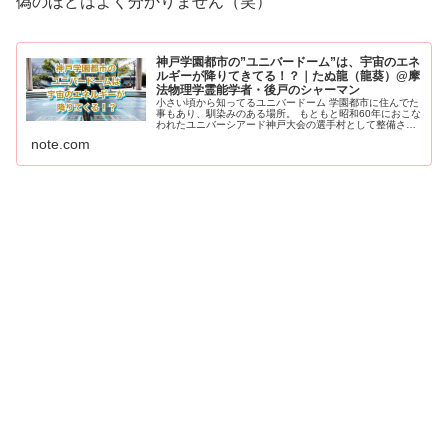
偽のほどはよく分かりません（笑）
神戸学園都市の”ユニバードーム”は、宇宙のエネ
ルギーが降りてきてる！？｜たぬ龍（龍葵）@摩
法物理学霊能学者・後戸のシャーマン
小さい頃から知ってるユニバードーム 学園都市に住んでた
事もあり、馴染みのある場所。 もともと昭和60年におこな
われたユニバーシアード神戸大会の選手村として整備さ
れ、学園都市駅の駅前...
note.com