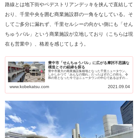
路線とは地下街やペデストリアンデッキを挟んで直結して
おり、千里中央を囲む商業施設群の一角をなしている。そ
してご多分に漏れず、千里セルシーの向かい側にも「せん
ちゅうパル」という商業施設が立地しており（こちらは現
在も営業中）、格差を感じてしまう。
豊中市「せんちゅうパル」に広がる摩訶不思議な
構造とその経緯を探る
豊中市最大の商業施設集積地となった千里ニュータウン。
しかしかつて「みんなの憧れ」だったはずのこの街も、令
和の世となった今ではニュータウンの中心であるはずの千
里中央駅前に「千里セルシ...
www.kobekatsu.com
2021.09.04