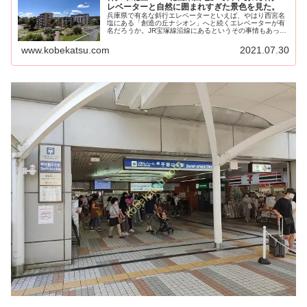
レベーターと自然に囲まれすぎた景色を見た。
兵庫県で有名な斜行エレベーターといえば、やはり西宮名
塩にある「創造の丘ナシオン」へと続くエレベーターが有
名だろうか。JR宝塚線沿線にあるというその事情もあって
か、斜行エレベーターの...
www.kobekatsu.com
2021.07.30