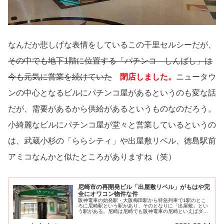
なんだか悲しげな表情をしているこの千里セルシーだが、
その中でも地下1階に位置する「パチンコ しんばし」は
今も元気に営業を続けていた
閉店しました。
ニュータウ
ンの中心となるビルにパチンコ屋があるというのも変な話
だが、需要があるから供給があるというものなのだろう。
小綺麗なビルにパチンコ屋が堂々と営業しているというの
は、武蔵小杉の「ららシティ」や出屋敷リベル、徳島駅前
アミコなんかと似たところがありますね（笑）
尼崎市の再開発ビル「出屋敷リベル」がもはや完
全にオワコン物件な件
阪神電車の始発駅・大阪梅田駅から特急列車で1駅のとこ
ろに尼崎駅という駅があり、そのとなりに「出屋敷」とい
う駅がある。尼崎は尼崎でも阪神電車の尼崎といえばダウ
ンタウンが地元としている...