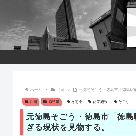
ホーム
四国
元徳島そごう・徳島市「徳島駅
四国
徳島県
再開発
商業施設
そごう
元徳島そごう・徳島市「徳島
ぎる現状を見物する。