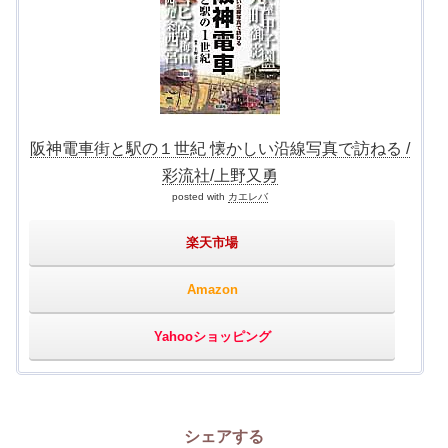
阪神電車街と駅の１世紀 懐かしい沿線写真で訪ねる /
彩流社/上野又勇
posted with
カエレバ
楽天市場
Amazon
Yahooショッピング
シェアする