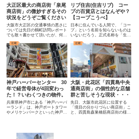
大正区最大の商店街「泉尾
リブ住吉(住吉リブ) コー
商店街」の微妙すぎるその
プの百貨店とはなんぞや？
状況をどうぞご覧ください
【コープこうべ】
大阪市大正区の交通事情の悪さに
日本に住んでいる人間で、「コー
ついては先日の鶴町訪問レポート
プ」という名前を知らないものは
でも散々書かせて頂いたが、何も
いないだろう。正式名称を「生活
区の外から区内に行くのが難しい
協同組合」というこのコープは、
近畿
近畿
のみならず、区内における移動そ
食品や日用品といった生活必需品
のものもバス路線のその複雑さか
を中心に様々な品を激安とはいか
らいろいろと苦労することが多
ないまでも庶民にも手が届く価格
い。そんなこともあってか、みん
で提供しており、当取材班も大
な...
変...
神戸ハーバーセンター 30
大阪・此花区「四貫島中央
年で経営母体が4回変わっ
通商店街」の個性的な店舗
た！？いわくつきの物件。
群と苦しそうな現状・・・
兵庫県神戸市にある「神戸ハーバ
先日、大阪市此花区に位置する
ーランド」は、神戸ポートタワー
「境目の分かりづらい商店街」こ
やメリケンパークといった神戸を
と、四貫島森巣橋筋商店街の様子
代表する観光地のすぐとなりにあ
をご紹介した。そんな四貫島森巣
るエリアとなっており、多くの商
橋筋商店街のすぐ南側に位置する
業施設が入るumieやモザイクな
のがこの「四貫島中央通商店
どといった、神戸らしいおしゃれ
街」。今回は、そんな四貫島中央
さ・キラキラさがよく出ている...
通商店街の様子について詳しく見