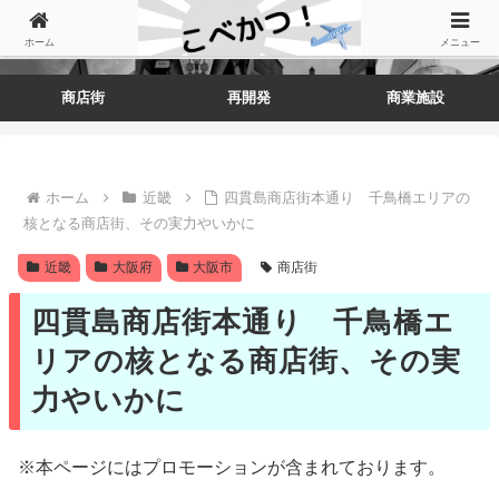
ホーム
メニュー
商店街
再開発
商業施設
ホーム
近畿
四貫島商店街本通り 千鳥橋エリアの
核となる商店街、その実力やいかに
近畿
大阪府
大阪市
商店街
四貫島商店街本通り 千鳥橋エ
リアの核となる商店街、その実
力やいかに
※本ページにはプロモーションが含まれております。