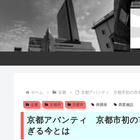
ホーム
近畿
京都アバンティ 京都市初の市
近畿
京都府
京都市
再開発
商業施設
京都アバンティ 京都市初の
ぎる今とは