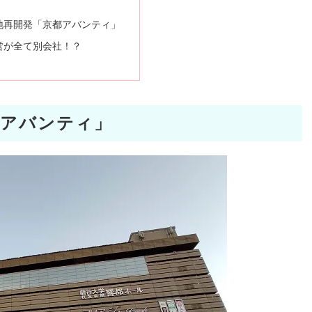
地再開発「京都アバンティ」
営が全て別会社！？
都アバンティ」