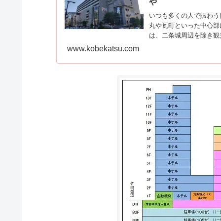
や
いつも多くの人で賑わう
丸や瓦町といった中心部
は、二条城周辺を除き観光.
www.kobekatsu.com