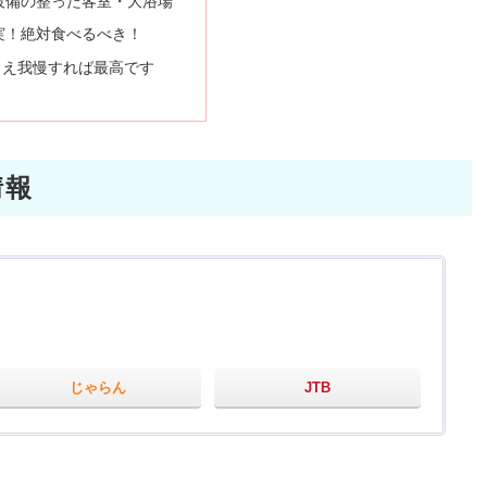
設備の整った客室・大浴場
実！絶対食べるべき！
さえ我慢すれば最高です
情報
じゃらん
JTB