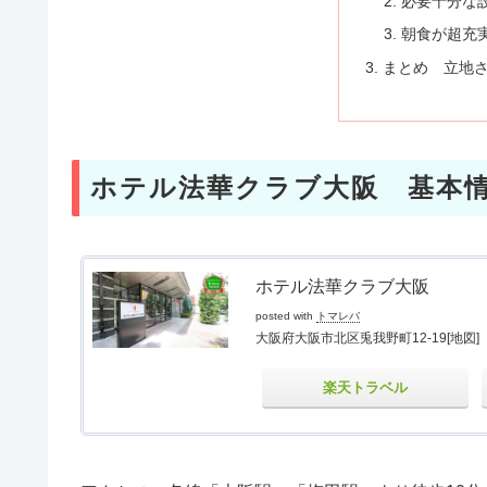
必要十分な
朝食が超充
まとめ 立地
ホテル法華クラブ大阪 基本
ホテル法華クラブ大阪
posted with
トマレバ
大阪府大阪市北区兎我野町12-19
[地図]
楽天トラベル