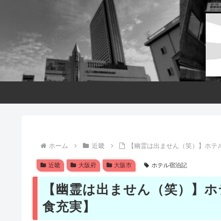
ホーム
近畿
【幽霊は出ません（笑）】ホテ
近畿
大阪府
大阪市
ホテル宿泊記
【幽霊は出ません（笑）】ホ
食充実】