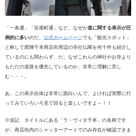
「一条通」「笹屋町通」など、なぜか
道に関する表示が圧
倒的に多い
のだ。
公式ホームページ
でも「観光スポット」
と称して西陣千本商店街周辺の寺社仏閣を何十件も紹介し
ているのにも関わらず、だ。なぜこれらの神社やお寺より
もただの道路を優先しているのか、非常に理解に苦し
む・・・。
あ、この表示自体は非常に面白いんで、よければ実際に行
ってみていろいろ見て回ると楽しいですよ～！！
※追記 タイトルにある「ラ・ヴィタ千本」の名称です
が、商店街内のシャッターアートでのみ存在が確認できま