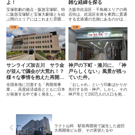
よ！
雑な経緯を探る
宝塚歌劇の拠点・阪急宝塚駅。特
大阪市此花区・千鳥橋エリアの商
に阪急宝塚駅と宝塚大劇場とを結
店街は、此花区全体を東西に貫通
ぶ間のエリアにはこれまた雰囲気
する北港通の北側にあるのがほと
のあふれるいかにもな空間があ
んど。しかし、今回ご紹介する
近畿
近畿
り、人々のワクワク感を心の底か
「此花住吉商店会」はその中でも
ら高めてくれている。いやー、こ
数少ない北港通の南側に位置する
こは何度来ても良い空間ですね。
商店街となっており、商店街内で
そんな阪急宝塚駅前にある施設の
行っている独自の施策や核店舗と
名...
な...
サンライズ加古川 サラ金
神戸の下町・湊川に、「神
が並んで議会が大荒れ！？
戸らしくない」風景が残っ
様々な事情を抱えた再開発
ていた件。
ビルの今
全国各地に氾濫する「再開発事
「おしゃれ」という印象ばかりが
業」。高度経済成長とともに日本
先行する街・神戸。しかし、その
が発展する中で多く発生し、今も
神戸市とて150万人の人口を抱え
ことあるごとに起きるこの事業だ
る都市であり、全てのエリアがお
が、どういうわけかこの再開発に
しゃれであるわけがなく、神戸市
は失敗したものが多く、その悲惨
中心部・中央区の周辺に位置する
な内容は当サイトでも枚挙に暇が
兵庫区や長田区、灘区といったエ
ないほど取り上げられている。ち
リアには下町庶民文化がさぞ当...
な...
ラクト山科 駅前再開発で誕生した超巨
大再開発ビル群、その実状たるや