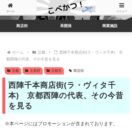
ホーム
メニュー
商店街
再開発
商業施設
ホーム
近畿
西陣千本商店街(ラ・ヴィタ千本) 京
都西陣の代表、その今昔を見る
近畿
京都府
京都市
商店街
西陣千本商店街(ラ・ヴィタ千
本) 京都西陣の代表、その今昔
を見る
※本ページにはプロモーションが含まれております。