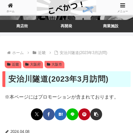
ホーム
メニュー
商店街
再開発
商業施設
ホーム
近畿
安治川隧道(2023年3月訪問)
近畿
大阪府
大阪市
安治川隧道(2023年3月訪問)
※本ページにはプロモーションが含まれております。
2024.04.08