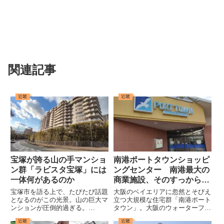
関連記事
近畿
近畿
宝塚が誇る山の手マンショ
南港ポートタウンショッピ
ン群「ラビスタ宝塚」には
ングセンター 南港最大の
一体何があるのか
商業施設、そのすっからか
んな現状【大阪・住之江
宝塚市を語る上で、たびたび話題
大阪のベイエリアに忽然とそびえ
区】
となるのがこの光景。山の巨大マ
立つ大規模な住宅群「南港ポート
ンションが圧倒的過ぎる。
タウン」。大阪のウォーターフロ
pic.twitter.com/bVBDLessy1— 小
ント開発の典型的な失敗例として
近畿
近畿
林哲朗 写真家 (@kobateck)
東京や神戸といった都市とよく比