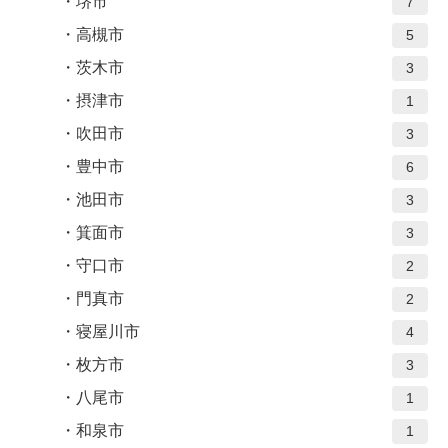
堺市
7
高槻市
5
茨木市
3
摂津市
1
吹田市
3
豊中市
6
池田市
3
箕面市
3
守口市
2
門真市
2
寝屋川市
4
枚方市
3
八尾市
1
和泉市
1