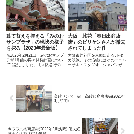
October 17, 2020これは、JR宝塚
較されるこのポートタウンだが、
駅の北側...
近年では夢洲の万博やIRを筆頭に
様々な面で開発が進んでおり、...
建て替えを控える「みのお
大阪・此花「春日出商店
サンプラザ」の現状の様子
街」のビリケンさんが撤去
を探る【2023年最新版】
されてしまった件
※2023年2月21日 みのおサンプ
大阪市此花区を東西に走るJRゆ
ラザ1号館の再々開発計画につい
め咲線。その沿線にはかのユニバ
て追記しました。北大阪急行の延
ーサル・スタジオ・ジャパンがあ
伸ばかりが話題となってしまい、
り、日にちを問わず多くの人々で
全体的にパッとしない存在ばかり
賑わいを見せている。それに加
が目立つ阪急箕面駅周辺。とはい
え、工場も多く立地しており、住
え、元々箕面市の中心はここだっ
宅はあまりないかと思いきや、
たわけで（というより、今...
USJ周辺には数多くの高層マンシ
ョ...
高砂センター街・高砂銀座商店街(2023年
3月訪問)
キララ九条商店街(2023年3月訪問) 個人経
営中心の商店街を散策