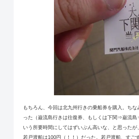
もちろん、今回は北九州行きの乗船券を購入。ちなみ
った（巌流島行きは往復券、もしくは下関⇒巌流島
いう所要時間にしてはずいぶん高いな、と思ったが
若戸渡船は100円（！！）だった。若戸渡船、すご