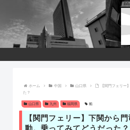
ホーム
中国
山口県
【関門フェリー
た？
山口県
九州
福岡県
船
【関門フェリー】下関から門
動。乗ってみてどうだった？