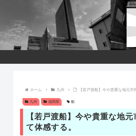
ホーム
九州
【若戸渡船】今や貴重な地元市
九州
福岡県
船
【若戸渡船】今や貴重な地元
て体感する。