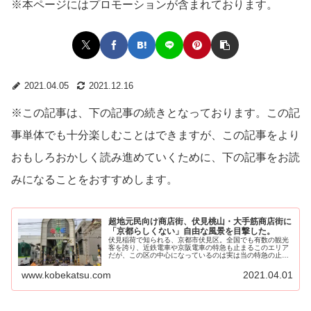
※本ページにはプロモーションが含まれております。
2021.04.05
2021.12.16
※この記事は、下の記事の続きとなっております。この記
事単体でも十分楽しむことはできますが、この記事をより
おもしろおかしく読み進めていくために、下の記事をお読
みになることをおすすめします。
超地元民向け商店街、伏見桃山・大手筋商店街に
「京都らしくない」自由な風景を目撃した。
伏見稲荷で知られる、京都市伏見区。全国でも有数の観光
客を誇り、近鉄電車や京阪電車の特急も止まるこのエリア
だが、この区の中心になっているのは実は当の特急の止ま
らない、全然別のエリアだというから驚きだ。そしてそこ
には、京都とは思えない驚きの風景が広がっていた・・・
www.kobekatsu.com
2021.04.01