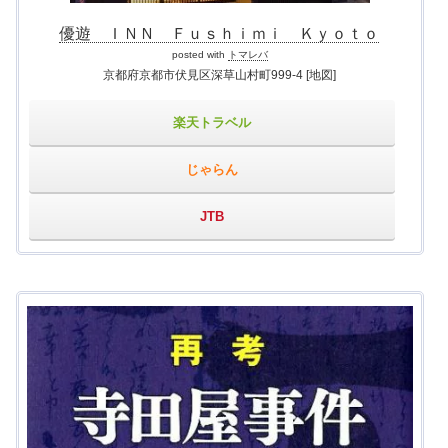
優遊 ＩＮＮ Ｆｕｓｈｉｍｉ Ｋｙｏｔｏ
posted with
トマレバ
京都府京都市伏見区深草山村町999-4
[地図]
楽天トラベル
じゃらん
JTB