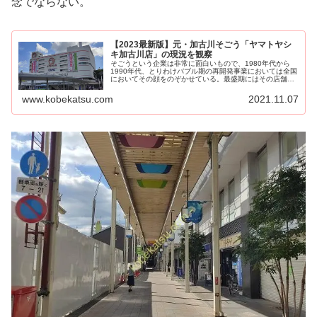
念でならない。
【2023最新版】元・加古川そごう「ヤマトヤシ
キ加古川店」の現況を観察
そごうという企業は非常に面白いもので、1980年代から
1990年代、とりわけバブル期の再開発事業においては全国
においてその顔をのぞかせている。最盛期にはその店舗数
が30を超えていた...
www.kobekatsu.com
2021.11.07