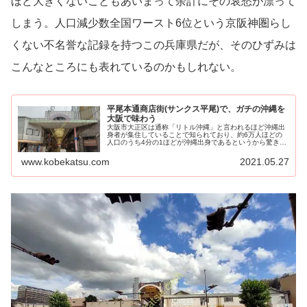
ほど大きくないこともあいまって余計にその哀愁が漂って
しまう。人口減少数全国ワースト6位という京阪神圏らし
くない不名誉な記録を持つこの兵庫県だが、そのひずみは
こんなところにも表れているのかもしれない。
平尾本通商店街(サンクス平尾)で、ガチの沖縄を
大阪で味わう
大阪市大正区は通称「リトル沖縄」と言われるほど沖縄出
身者が集住していることで知られており、約6万人ほどの
人口のうち4分の1ほどが沖縄出身であるというから驚き
だ。沖縄出身者が多くなっ...
www.kobekatsu.com
2021.05.27