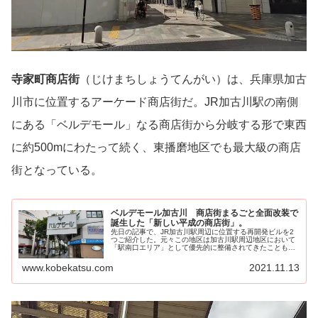
寺家町商店街
（じけまちしょうてんがい）は、兵庫県加古
川市に位置するアーケード商店街だ。JR加古川駅の南側
にある「ベルデモール」なる商店街から分岐する形で東西
に約500mにわたって続く、東播磨地区でも最大級の商店
街となっている。
ベルデモール加古川 商店街まるごと全面改装で
誕生した「新しい平成の商店街」。
先日の記事で、JR加古川駅周辺に位置する再開発ビルを2
つご紹介した。元々この地区は加古川駅周辺地区において
「駅南口エリア」として優先的に整備されてきたこともあ
り、東播磨地区の核とし...
www.kobekatsu.com
2021.11.13