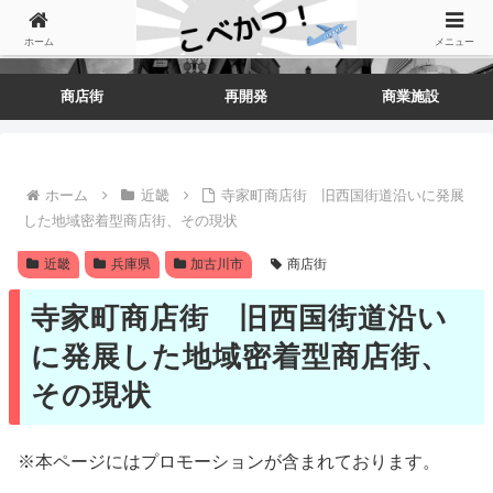
ホーム
メニュー
商店街
再開発
商業施設
ホーム
近畿
寺家町商店街 旧西国街道沿いに発展
した地域密着型商店街、その現状
近畿
兵庫県
加古川市
商店街
寺家町商店街 旧西国街道沿い
に発展した地域密着型商店街、
その現状
※本ページにはプロモーションが含まれております。