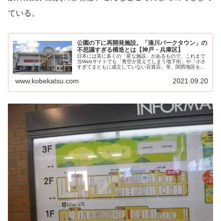
ている。
公園の下に再開発施設。「湊川パークタウン」の
不思議すぎる構造とは【神戸・兵庫区】
日本には実に多くの「変な施設」があるもので、これまで
当Webサイトでも「青空が見えてしまう地下街」や「小さ
すぎてまともに成立していない百貨店」等、関西地区を中
心に全国の様々な事情を...
www.kobekatsu.com
2021.09.20