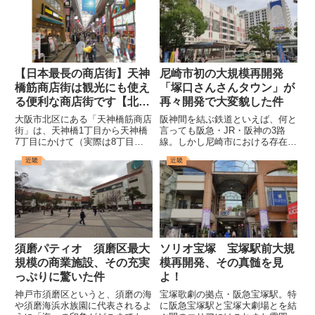
【日本最長の商店街】天神
尼崎市初の大規模再開発
橋筋商店街は観光にも使え
「塚口さんさんタウン」が
る便利な商店街です【北
再々開発で大変貌した件
区】
大阪市北区にある「天神橋筋商店
阪神間を結ぶ鉄道といえば、何と
街」は、天神橋1丁目から天神橋
言っても阪急・JR・阪神の3路
7丁目にかけて（実際は8丁目ま
線。しかし尼崎市における存在感
で続いているが、8丁目は商店街
となると、新快速が止まるJR、
近畿
近畿
とみなされていない）続く、全長
特急の止まる阪神とは異なり、阪
2.6kmにも及ぶ日本一長い商店街
急神戸線は最速達種別である特急
だ。「大阪三大商店街」の一角に
が尼崎市内を通過してしまうせい
も数えられる由緒ただしき商...
か、少々その影が薄い気がして
な...
須磨パティオ 須磨区最大
ソリオ宝塚 宝塚駅前大規
規模の商業施設、その充実
模再開発、その真髄を見
っぷりに驚いた件
よ！
神戸市須磨区というと、須磨の海
宝塚歌劇の拠点・阪急宝塚駅。特
や須磨海浜水族園に代表されるよ
に阪急宝塚駅と宝塚大劇場とを結