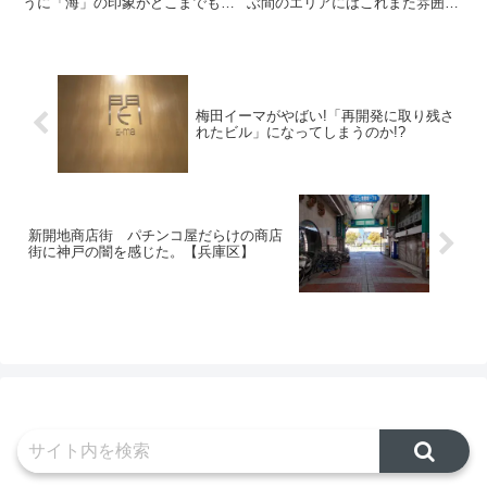
うに「海」の印象がどこまでも拭
ぶ間のエリアにはこれまた雰囲気
えないが、実際は板宿などの旧市
のあふれるいかにもな空間があ
街地や妙法寺といった新興ニュー
り、人々のワクワク感を心の底か
タウンのエリアも含めて「須磨
ら高めてくれている。いやー、こ
区」を形成しており、実に多種多
こは何度来ても良い空間ですね。
様な景色を見ることが出来るのが
そんな阪急宝塚駅前にある施設の
特...
名...
梅田イーマがやばい!「再開発に取り残さ
れたビル」になってしまうのか!?
新開地商店街 パチンコ屋だらけの商店
街に神戸の闇を感じた。【兵庫区】