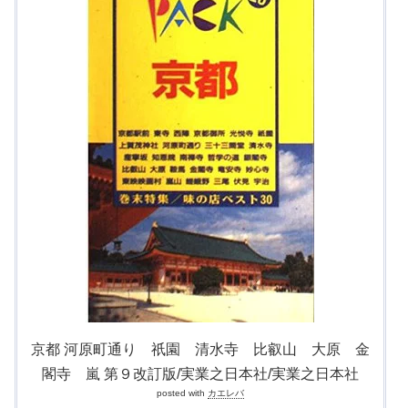
京都 河原町通り 祇園 清水寺 比叡山 大原 金
閣寺 嵐 第９改訂版/実業之日本社/実業之日本社
posted with
カエレバ