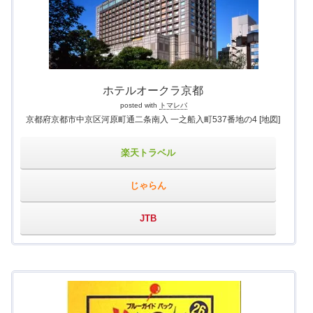
ホテルオークラ京都
posted with
トマレバ
京都府京都市中京区河原町通二条南入 一之船入町537番地の4
[地図]
楽天トラベル
じゃらん
JTB