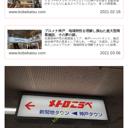
トタワーやメリケンパークといった神戸を代表する観光地
のすぐとなりにあるエリアとなっており、多くの商業施設
が入るumieやモザイク...
www.kobekatsu.com
2021.02.18
プロメナ神戸 地域特性を理解し損ねた超大型商
業施設、その夢の跡。
兵庫県神戸市の再開発エリア、神戸ハーバーランド。株式
会社神戸市の見本として作られ、一時は「大成功」と呼ば
れたこのエリアだが、地域特性を理解できなかった結果撤
退する施設が続出している。そしてこの「プロメナ神戸」
も例に漏れないのであった・・・
www.kobekatsu.com
2021.03.06