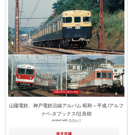
山陽電鉄、神戸電鉄沿線アルバム 昭和～平成 /アルフ
ァベ-タブックス/辻良樹
posted with
カエレバ
楽天市場