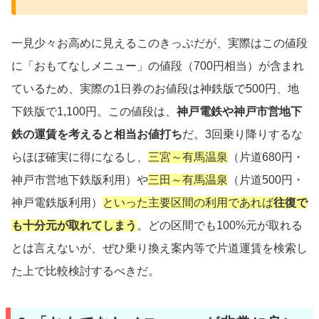
一見少々お高めに見えるこのきっぷだが、実際はこの値段
に「おもてなしメニュー」の値段（700円相当）が含まれ
ているため、実際の1日券のお値段は神鉄版で500円、地
下鉄版で1,100円。この値段は、
神戸電鉄や神戸市営地下
鉄の運賃を考えると相当お値打ち
だ。3回乗り降りするな
らほぼ確実に得になるし、
三宮～有馬温泉
（片道680円・
神戸市営地下鉄版利用）や
三田～有馬温泉
（片道500円・
神戸電鉄版利用）
といった主要区間の利用であれば
往復で
も十分元が取れてしまう
。どの区間でも100%元が取れる
とは言えないが、ぜひ乗り換え案内等で片道運賃を検索し
た上で比較検討するべきだ。