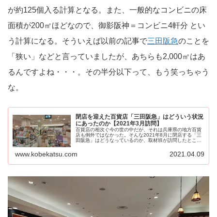
が約125個入る計算となる。また、一般的なコンビニの床
面積が200㎡ほどなので、御影阪神＝コンビニ4軒分 とい
う計算になる。そういえば以前の記事で
三田阪急
のことを
「狭い」などと言っていましたが、あちらも2,000㎡はあ
るんですよね・・・。その半分以下って、もう笑っちゃう
な。
閉店を迎えた百貨店「三田阪急」はどういう状況
にあったのか【2021年3月訪問】
百貨店の相次ぐ今の世の中だが、それは兵庫県の地方百貨
店も例外ではなかった。そんな2021年8月に閉店する「三
田阪急」はどうなっているのか、取材班が訪問したとこ
ろ、そこには小規模百貨店とは思えない充実した品ぞろえ
があったのだった・・・
www.kobekatsu.com
2021.04.09