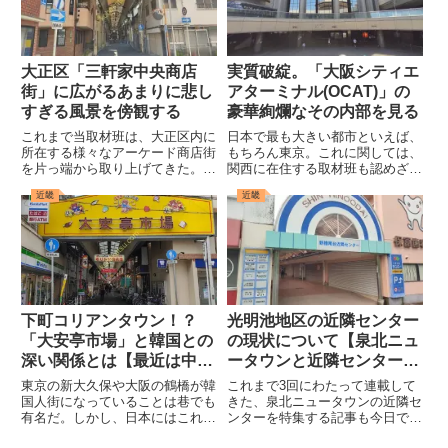
大正区「三軒家中央商店
実質破綻。「大阪シティエ
街」に広がるあまりに悲し
アターミナル(OCAT)」の
すぎる風景を傍観する
豪華絢爛なその内部を見る
これまで当取材班は、大正区内に
日本で最も大きい都市といえば、
所在する様々なアーケード商店街
もちろん東京。これに関しては、
を片っ端から取り上げてきた。具
関西に在住する取材班も認めざる
体例としては「平尾本通商店街
を得ない。そんな東京を代表する
近畿
近畿
（サンクス平尾）」「泉尾商店
空港といえば、もちろん羽田空
街」「三泉商店街」といった場所
港、そして成田空港である。世界
が挙げられる（それぞれのレポー
的にも巨大な都市圏を抱えるこの
トについては商店街名をクリック
エリアには世界を代表する2つの
する...
空...
下町コリアンタウン！？
光明池地区の近隣センター
「大安亭市場」と韓国との
の現状について【泉北ニュ
深い関係とは【最近は中国
ータウンと近隣センター(4)
も】
】
東京の新大久保や大阪の鶴橋が韓
これまで3回にわたって連載して
国人街になっていることは巷でも
きた、泉北ニュータウンの近隣セ
有名だ。しかし、日本にはこれら
ンターを特集する記事も今日で最
の場所以外にも多くのコリアンタ
後。第4回となる今回は、光明池