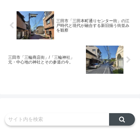
ウンが存在していることはあまり
地区における4つの近隣センター
知られていない。今回ご紹介す
の現状を取り上げる。免許センタ
る、「大安亭市場」もその一つ
ーのあることで知られるこの光明
だ。当サイトをご愛読の方ならも
池地区だが、その周辺にある住
う嫌...
宅...
三田市「三田本町通りセンター街」の江
戸時代と現代が融合する新旧揃う街並み
を観察
三田市「三輪商店街」/「三輪神社」
元・中心地の神社とその参道の今。