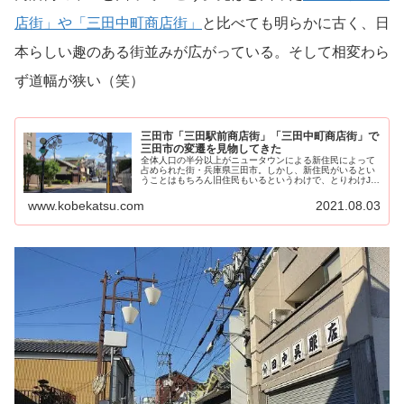
店街」や「三田中町商店街」
と比べても明らかに古く、日
本らしい趣のある街並みが広がっている。そして相変わら
ず道幅が狭い（笑）
三田市「三田駅前商店街」「三田中町商店街」で
三田市の変遷を見物してきた
全体人口の半分以上がニュータウンによる新住民によって
占められた街・兵庫県三田市。しかし、新住民がいるとい
うことはもちろん旧住民もいるというわけで、とりわけJR
宝塚線・神戸電鉄三田駅...
www.kobekatsu.com
2021.08.03