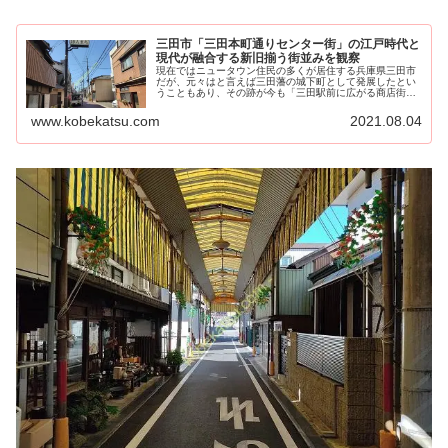
三田市「三田本町通りセンター街」の江戸時代と
現代が融合する新旧揃う街並みを観察
現在ではニュータウン住民の多くが居住する兵庫県三田市
だが、元々はと言えば三田藩の城下町として発展したとい
うこともあり、その跡が今も「三田駅前に広がる商店街」
という形で残っている。そ...
www.kobekatsu.com
2021.08.04