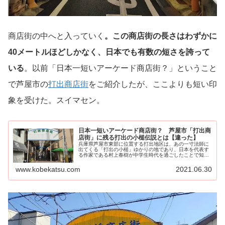
商店街の中へと入っていく
。この商店街の長さはわずかに
40メートルほどしかなく、日本でも有数の短さを誇って
いる
。以前「日本一短いアーケード商店街？」ということ
で芦屋市の
打出商店街
をご紹介したが、ここよりも短い印
象を受けた。スイマセン。
日本一短いアーケード商店街？ 芦屋市「打出商
店街」に残る打出の小槌伝説とは【違った】
兵庫県芦屋市東部に位置する打出地区は、あの一寸法師に
出てくる「打出の小槌」ゆかりの地であり、日本を代表す
る作家である村上春樹が中学生時代を過ごしたことで知ら
れるなど、様々なエピソー...
www.kobekatsu.com
2021.06.30