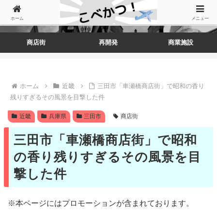
ホーム
メニュー
商店街
再開発
商業施設
ホーム
近畿
三田市「車瀬橋商店街」で昭和の香り
残りすぎるその風景を目撃した件
近畿
兵庫県
三田市
商店街
三田市「車瀬橋商店街」で昭和
の香り残りすぎるその風景を目
撃した件
※本ページにはプロモーションが含まれております。