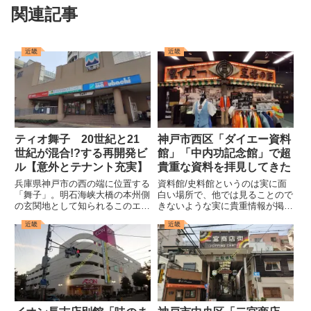
関連記事
近畿
近畿
ティオ舞子 20世紀と21
神戸市西区「ダイエー資料
世紀が混合!?する再開発ビ
館」「中内功記念館」で超
ル【意外とテナント充実】
貴重な資料を拝見してきた
兵庫県神戸市の西の端に位置する
資料館/史料館というのは実に面
「舞子」。明石海峡大橋の本州側
白い場所で、他では見ることので
の玄関地として知られるこのエリ
きないような実に貴重情報が掲載
アには、JR・山陽電車がそれぞ
されているというから見ていて本
近畿
近畿
れ駅を設置しているほか、橋上に
当に飽きないものだ。先日、当取
「高速舞子」なる高速バスのバス
材班でも髙島屋の史料館にお邪魔
停が設置されており、神戸・播磨
し、その素晴らしい資料の数々を
地方から四国へと向かう際のル
じっくりと眺めさせて頂いた。
ー...
さ...