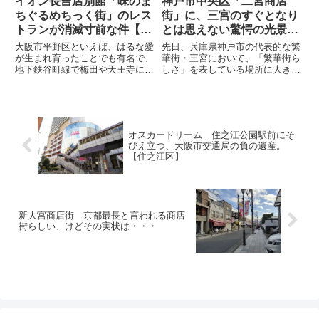
イオン長吉店別館「味のま
神戸市中央区「二宮商店
ちぐるめちっく街」のレス
街」に、三宮のすぐとなり
トランが消滅寸前な件【大
とは思えない驚愕の光景を
阪・平野区】
見せられた。
大阪市平野区といえば、はるな愛
先日、兵庫県神戸市の代表的な繁
が生まれ育ったことでも有名で、
華街・三宮において、「繁華街ら
地下鉄谷町線で梅田や天王寺に行
しさ」を表している場所に大きな
けることからなかなか利便性の高
偏りがあることを指摘し、その例
いエリアとなってはいるものの、
として「サンパル」と呼ばれる、
大阪市の中では外れの外れに位置
三宮駅南側にある再開発を予定す
しており、なかなか行く機会もな
るビルをご紹介した。しかし、昭
いエリアだ。そしてじゃあお前
和の光景が残っているのはなに
オスカードリーム 住之江公園駅前にそ
は...
も...
びえ立つ、大阪市交通局の負の遺産。
【住之江区】
新大宮商店街 京都最長と言われる商店
街らしい、けどその実状は・・・