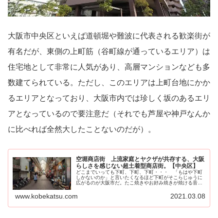
大阪市中央区といえば道頓堀や難波に代表される歓楽街が
有名だが、東側の上町筋（谷町線が通っているエリア）は
住宅地として非常に人気があり、高層マンションなども多
数建てられている。ただし、このエリアは上町台地にかか
るエリアとなっており、大阪市内では珍しく坂のあるエリ
アとなっているので要注意だ（それでも芦屋や神戸なんか
に比べれば全然大したことないのだが）。
空堀商店街 上流家庭とヤクザが共存する、大阪
らしさを感じない超土着型商店街。【中央区】
どこまでいっても下町、下町、下町・・・ 「もはや下町
しかないのか」と言いたくなるほど下町がそこらじゅうに
広がるのが大阪市だ。たこ焼きやお好み焼きが焼ける音が
漂い、パチンコ屋や大阪の...
www.kobekatsu.com
2021.03.08