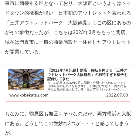
東市に隣接する区となっており、大阪市というよりはベッ
ドタウン的様相が強い。日本初のアウトレットと言われる
「三井アウトレットパーク 大阪鶴見」もこの区にあるの
がその象徴だったが、こちらは2023年3月をもって閉店、
現在は門真市に一般の商業施設と一体化したアウトレット
が開業している。
【2022年7月記録】閉店・移転を控える「三井ア
ウトレットパーク大阪鶴見」の独特すぎる様子を
記録してきた
※この記事は2022年7月に記録・公開したものになります
（移転前のものになります）。日本だけでなく、海外にも
その店舗網を拡大している「三井アウトレットパーク」。
日本にあるアウトレッ...
www.kobekatsu.com
2022.07.09
ちなみに、鶴見区も旭区もそうなのだが、両方横浜と大阪
にある。どうしてこの微妙な2つが・・・と感じてしまう
が。