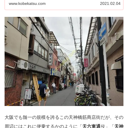
阪の中でも特に賑わう商店街について知りたい方、人でご
www.kobekatsu.com
2021.02.04
った返し、活気のある商店街を知りたい方、必見です！！
大阪でも髄一の規模を誇るこの天神橋筋商店街だが、その
周辺にはこれに便乗するかのように「
天六東通り
」「
天神