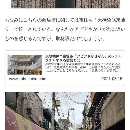
ちなみにこちらの商店街に関しては電柱も「天神橋筋東通
り」で統一されている。なんだかアピアさかせがわに近い
ものを感じるんですが、取材班だけでしょうか。
失敗物件？宝塚市「アピアさかせがわ」のメチャ
クチャすぎる実態とは
兵庫県宝塚市は宝塚歌劇団や宝塚音楽学校に代表されるよ
うに、阪急電鉄の創業者・小林一三が特に力を入れて開発
したエリアとして知られており、「阪急の街」と巷では言
われている。実際は阪急宝...
www.kobekatsu.com
2021.05.15