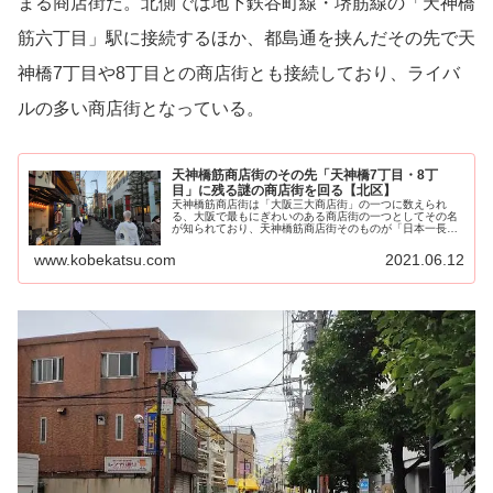
まる商店街だ。北側では地下鉄谷町線・堺筋線の「天神橋
筋六丁目」駅に接続するほか、都島通を挟んだその先で天
神橋7丁目や8丁目との商店街とも接続しており、ライバ
ルの多い商店街となっている。
天神橋筋商店街のその先「天神橋7丁目・8丁
目」に残る謎の商店街を回る【北区】
天神橋筋商店街は「大阪三大商店街」の一つに数えられ
る、大阪で最もにぎわいのある商店街の一つとしてその名
が知られており、天神橋筋商店街そのものが「日本一長
い」とも言われる超長大なアー...
www.kobekatsu.com
2021.06.12