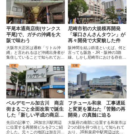
平尾本通商店街(サンクス
尼崎市初の大規模再開発
平尾)で、ガチの沖縄を大
「塚口さんさんタウン」が
阪で味わう
再々開発で大変貌した件
大阪市大正区は通称「リトル沖
阪神間を結ぶ鉄道といえば、何と
縄」と言われるほど沖縄出身者が
言っても阪急・JR・阪神の3路
集住していることで知られてお
線。しかし尼崎市における存在感
り、約6万人ほどの人口のうち4
となると、新快速が止まるJR、
近畿
近畿
分の1ほどが沖縄出身であるとい
特急の止まる阪神とは異なり、阪
うから驚きだ。沖縄出身者が多く
急神戸線は最速達種別である特急
なった理由として、第一次世界大
が尼崎市内を通過してしまうせい
戦後に沖縄から大正区に移住した
か、少々その影が薄い気がして
人間...
な...
ベルデモール加古川 商店
フチュール和泉 工事遅延
街まるごと全面改装で誕生
と変更を重ねた「苦難の再
した「新しい平成の商店
開発」の真髄に迫る
街」。
先日の記事で、JR加古川駅周辺
大阪府の南部に位置する和泉市は
に位置する再開発ビルを2つご紹
2つの顔を持つ街として知られて
介した。元々この地区は加古川駅
おり、JR和泉府中駅周辺は比較