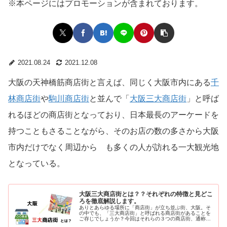
※本ページにはプロモーションが含まれております。
2021.08.24
2021.12.08
大阪の天神橋筋商店街と言えば、同じく大阪市内にある
千
林商店街
や
駒川商店街
と並んで「
大阪三大商店街
」と呼ば
れるほどの商店街となっており、日本最長のアーケードを
持つこともさることながら、そのお店の数の多さから大阪
市内だけでなく周辺から も多くの人が訪れる一大観光地
となっている。
大阪三大商店街とは？？それぞれの特徴と見どこ
ろを徹底解説します。
ありとあらゆる場所に「商店街」が立ち並ぶ街、大阪。そ
の中でも、「三大商店街」と呼ばれる商店街があることを
ご存じでしょうか？今回はそれらの３つの商店街、通称
「大阪三大商店街」についてご紹介しようと思います。大