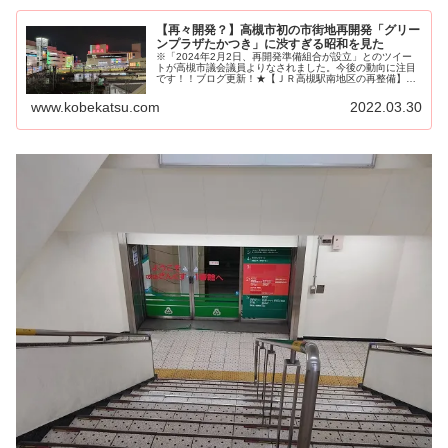
【再々開発？】高槻市初の市街地再開発「グリー
ンプラザたかつき」に渋すぎる昭和を見た
※「2024年2月2日、再開発準備組合が設立」とのツイー
トが高槻市議会議員よりなされました。今後の動向に注目
です！！ブログ更新！★【ＪＲ高槻駅南地区の再整備】検
討範囲には、グリーン...
www.kobekatsu.com
2022.03.30