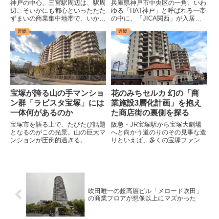
神戸の中心、三宮駅周辺は、駅周
兵庫県神戸市中央区の一角、いわ
辺こそいかにも都心といったたた
ゆる「HAT神戸」と呼ばれる一帯
ずまいの商業集中地帯で、いかに
の中に、「JICA関西」が入居す
もといった景色を見せてくれるの
る建物がある。今回は、この建物
近畿
近畿
だが、その一方で駅の目の前を通
の中にある「JICA関西食堂」と
る道、通称「フラワーロード」を
いうお店をご紹介しようと思う。
ずっと下っていくと神戸市役所や
一般に「食堂」と聞くと、大学や
東遊園地といった、お役所感満
会社にありがちな、安いが...
載...
宝塚が誇る山の手マンショ
花のみちセルカ 幻の「商
ン群「ラビスタ宝塚」には
業施設3層化計画」を抱え
一体何があるのか
た商店街の裏側を探る
宝塚市を語る上で、たびたび話題
阪急・JR宝塚駅から宝塚大劇場
となるのがこの光景。山の巨大マ
へと向かう道のりのその見事な造
ンションが圧倒的過ぎる。
りといえば、多くの宝塚ファンの
pic.twitter.com/bVBDLessy1— 小
方々は強く共感してくれるのでは
林哲朗 写真家 (@kobateck)
ないだろうか。駅と劇場とを結ぶ
October 17, 2020これは、JR宝塚
その整備具合には、宝塚大劇場に
駅の北側...
どのような方々がいるのか正直よ
くわからない(申し訳ないです)...
吹田唯一の超高層ビル「メロード吹田」
の商業フロアが想像以上にマズかった