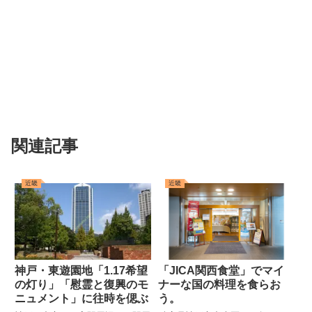
関連記事
近畿
近畿
神戸・東遊園地「1.17希望
「JICA関西食堂」でマイ
の灯り」「慰霊と復興のモ
ナーな国の料理を食らお
ニュメント」に往時を偲ぶ
う。